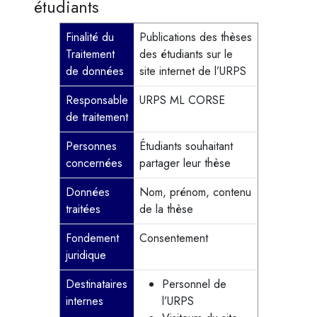
étudiants
Finalité du
Publications des thèses
Traitement
des étudiants sur le
de données
site internet de l’URPS
Responsable
URPS ML CORSE
de traitement
Personnes
Étudiants souhaitant
concernées
partager leur thèse
Données
Nom, prénom, contenu
traitées
de la thèse
Fondement
Consentement
juridique
Destinataires
Personnel de
internes
l’URPS